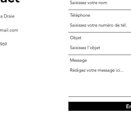
Téléphone
a Draie
gmail.com
Objet
969
Message
E