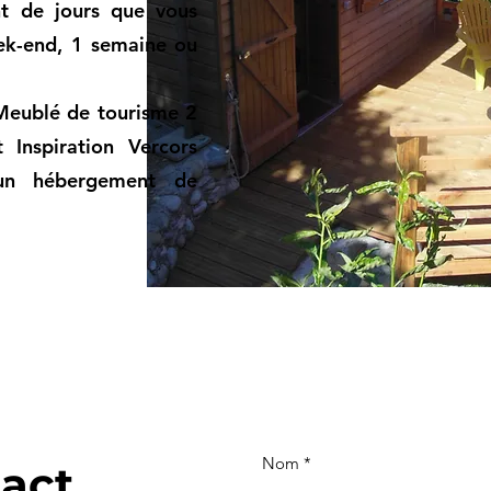
t de jours que vous
eek-end, 1 semaine ou
 Meublé de tourisme 2
t Inspiration Vercors
un hébergement de
Nom
act