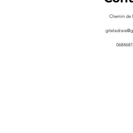
Chemin de l
giteladraie@
0684681